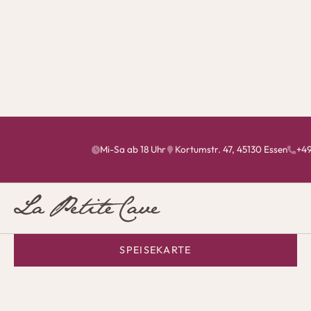
Mi-Sa ab 18 Uhr
Kortumstr. 47, 45130 Essen
+49
WECHSELNDE GERICHTE, SAISONAL INSPIRIERT
Unsere aktuelle
Bistrokarte
SPEISEKARTE