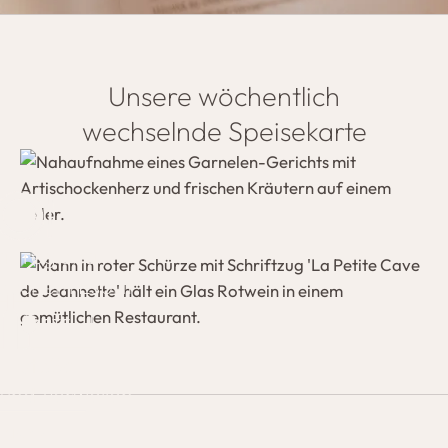
Unsere wöchentlich
wechselnde Speisekarte
l, regional,
sischem Esprit.
ISEKARTE
Anstoßen,
und Verweilen.
INKARTE