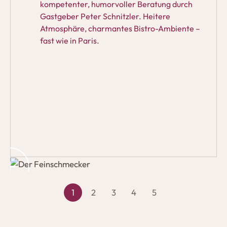
kompetenter, humorvoller Beratung durch
Gastgeber Peter Schnitzler. Heitere
Atmosphäre, charmantes Bistro-Ambiente –
fast wie in Paris.
TORSTEN KNAPP
INSCHMECKER
1
2
3
4
5